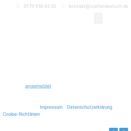
0170 950 63 52
kontakt@stefandeutsch.de
0020_Paris_Stefan_D
Schreibe einen Kommentar
Du musst
angemeldet
sein, um einen Kommentar
abzugeben.
Stefan Deutsch |
Impressum
/
Datenschutzerklärung
/
Cookie-Richtlinien