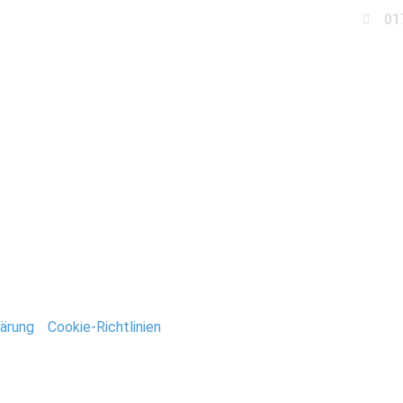
01
Business
Events
Immobilien
Fotobox miet
n_Deutsch
ntar
tar abzugeben.
ärung
/
Cookie-Richtlinien