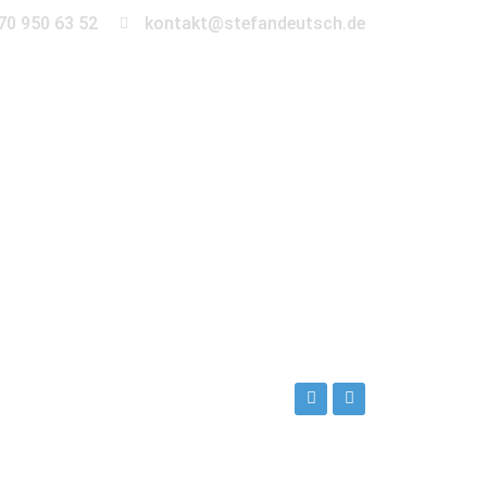
70 950 63 52
kontakt@stefandeutsch.de
en
360° Tour
Kontakt