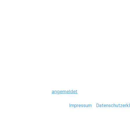
Hochzeit
0004_Paris_Stefa
Schreibe einen Komme
Du musst
angemeldet
sein, um einen Kommen
Stefan Deutsch |
Impressum
/
Datenschutzerkl