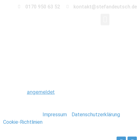
0170 950 63 52
kontakt@stefandeutsch.de
0003_Paris_Stefan_D
Schreibe einen Kommentar
Du musst
angemeldet
sein, um einen Kommentar
abzugeben.
Stefan Deutsch |
Impressum
/
Datenschutzerklärung
/
Cookie-Richtlinien