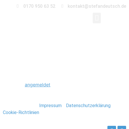
0170 950 63 52
kontakt@stefandeutsch.de
0018_Paar_Shooting_K
Schreibe einen Kommentar
Du musst
angemeldet
sein, um einen Kommentar
abzugeben.
Stefan Deutsch |
Impressum
/
Datenschutzerklärung
/
Cookie-Richtlinien