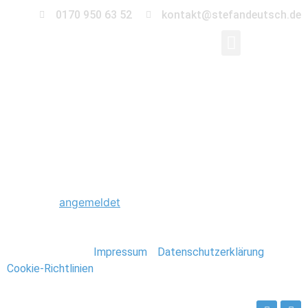
0170 950 63 52
kontakt@stefandeutsch.de
0017_Paar_Shooting_K
Schreibe einen Kommentar
Du musst
angemeldet
sein, um einen Kommentar
abzugeben.
Stefan Deutsch |
Impressum
/
Datenschutzerklärung
/
Cookie-Richtlinien