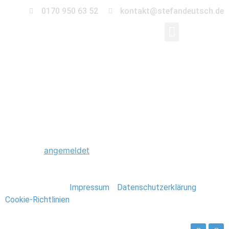
0170 950 63 52
kontakt@stefandeutsch.de
0013_Paar_Shooting_
Schreibe einen Kommentar
Du musst
angemeldet
sein, um einen Kommentar
abzugeben.
Stefan Deutsch |
Impressum
/
Datenschutzerklärung
/
Cookie-Richtlinien