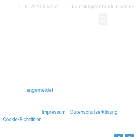
0170 950 63 52
kontakt@stefandeutsch.de
0038_Neuseeland_Ste
Schreibe einen Kommentar
Du musst
angemeldet
sein, um einen Kommentar
abzugeben.
Stefan Deutsch |
Impressum
/
Datenschutzerklärung
/
Cookie-Richtlinien