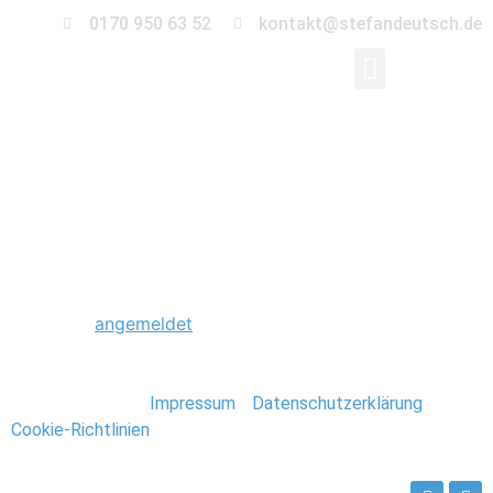
0170 950 63 52
kontakt@stefandeutsch.de
0033_Neuseeland_Ste
Schreibe einen Kommentar
Du musst
angemeldet
sein, um einen Kommentar
abzugeben.
Stefan Deutsch |
Impressum
/
Datenschutzerklärung
/
Cookie-Richtlinien