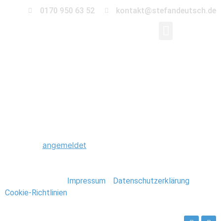
0170 950 63 52
kontakt@stefandeutsch.de
0023_Neuseeland_Ste
Schreibe einen Kommentar
Du musst
angemeldet
sein, um einen Kommentar
abzugeben.
Stefan Deutsch |
Impressum
/
Datenschutzerklärung
/
Cookie-Richtlinien