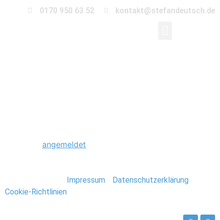
0170 950 63 52
kontakt@stefandeutsch.de
0019_Neuseeland_Ste
Schreibe einen Kommentar
Du musst
angemeldet
sein, um einen Kommentar
abzugeben.
Stefan Deutsch |
Impressum
/
Datenschutzerklärung
/
Cookie-Richtlinien