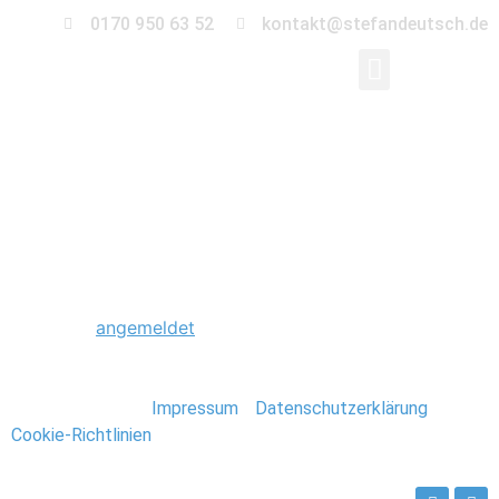
0170 950 63 52
kontakt@stefandeutsch.de
0007_Michme_Dompla
Schreibe einen Kommentar
Du musst
angemeldet
sein, um einen Kommentar
abzugeben.
Stefan Deutsch |
Impressum
/
Datenschutzerklärung
/
Cookie-Richtlinien