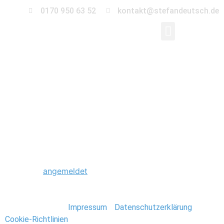
0170 950 63 52
kontakt@stefandeutsch.de
0021_messefotograf-
itb-philippinen
Schreibe einen Kommentar
Du musst
angemeldet
sein, um einen Kommentar
abzugeben.
Stefan Deutsch |
Impressum
/
Datenschutzerklärung
/
Cookie-Richtlinien