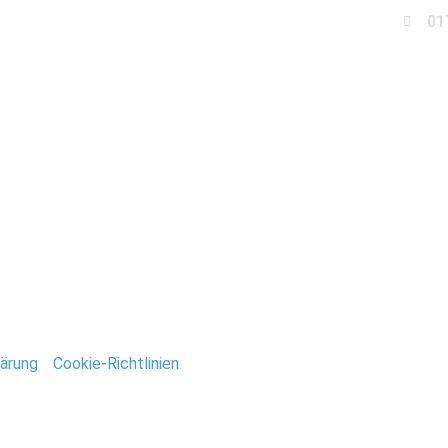
01
Business
Events
Immobilien
Fotobox miet
af-itb-philippinen
ntar
tar abzugeben.
ärung
/
Cookie-Richtlinien