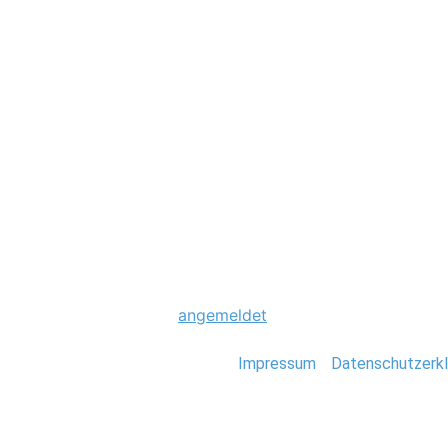
Hochzeit
0014_messefotogr
Schreibe einen Komme
Du musst
angemeldet
sein, um einen Kommen
Stefan Deutsch |
Impressum
/
Datenschutzerkl