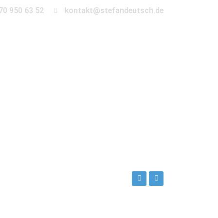
70 950 63 52
kontakt@stefandeutsch.de
en
360° Tour
Kontakt