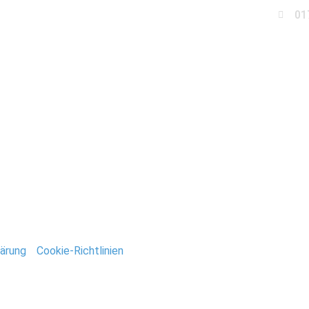
01
Business
Events
Immobilien
Fotobox miet
efan_Deutsch
ntar
tar abzugeben.
ärung
/
Cookie-Richtlinien