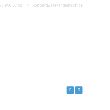
70 950 63 52
kontakt@stefandeutsch.de
en
360° Tour
Kontakt