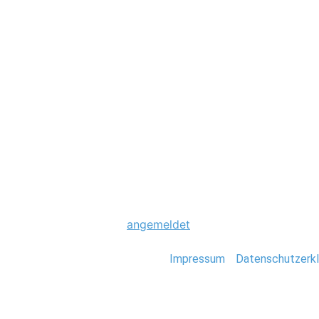
Hochzeit
0114_Marokko_St
Schreibe einen Komme
Du musst
angemeldet
sein, um einen Kommen
Stefan Deutsch |
Impressum
/
Datenschutzerkl