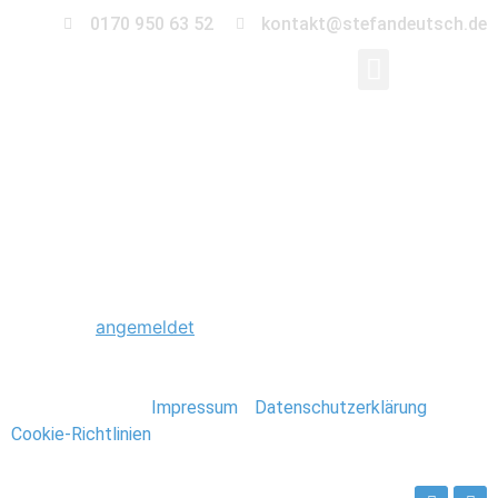
0170 950 63 52
kontakt@stefandeutsch.de
0113_Marokko_Stefan
Schreibe einen Kommentar
Du musst
angemeldet
sein, um einen Kommentar
abzugeben.
Stefan Deutsch |
Impressum
/
Datenschutzerklärung
/
Cookie-Richtlinien