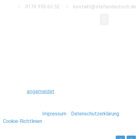
0170 950 63 52
kontakt@stefandeutsch.de
0084_Marokko_Stefan
Schreibe einen Kommentar
Du musst
angemeldet
sein, um einen Kommentar
abzugeben.
Stefan Deutsch |
Impressum
/
Datenschutzerklärung
/
Cookie-Richtlinien