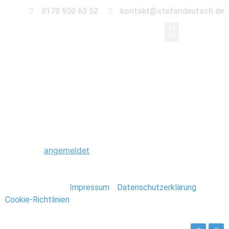
0170 950 63 52
kontakt@stefandeutsch.de
0072_Marokko_Stefan
Schreibe einen Kommentar
Du musst
angemeldet
sein, um einen Kommentar
abzugeben.
Stefan Deutsch |
Impressum
/
Datenschutzerklärung
/
Cookie-Richtlinien