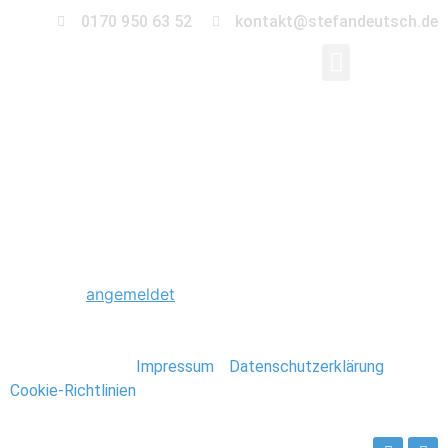
0170 950 63 52
kontakt@stefandeutsch.de
0008_Magdeburger_St
Schreibe einen Kommentar
Du musst
angemeldet
sein, um einen Kommentar
abzugeben.
Stefan Deutsch |
Impressum
/
Datenschutzerklärung
/
Cookie-Richtlinien