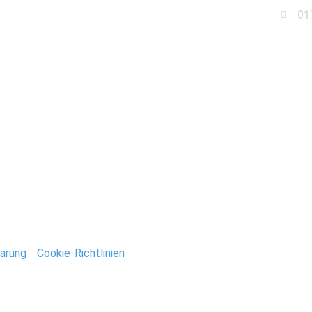
01
Business
Events
Immobilien
Fotobox miet
r_Stelen_Stefan_Deut
ntar
tar abzugeben.
ärung
/
Cookie-Richtlinien