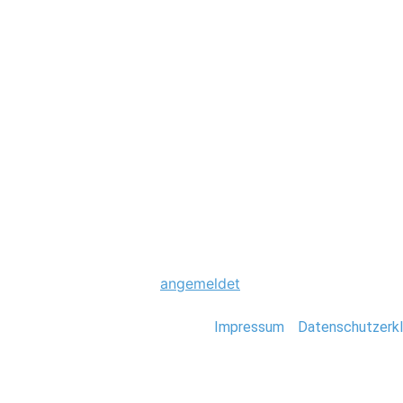
Hochzeit
0005_Magdeburge
Schreibe einen Komme
Du musst
angemeldet
sein, um einen Kommen
Stefan Deutsch |
Impressum
/
Datenschutzerkl