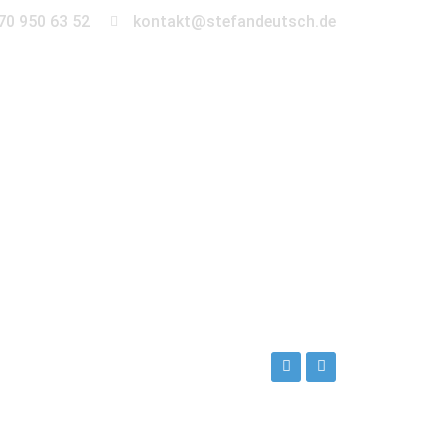
70 950 63 52
kontakt@stefandeutsch.de
en
360° Tour
Kontakt
sch