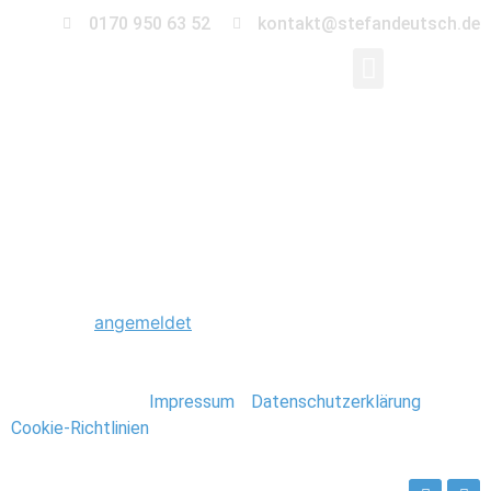
0170 950 63 52
kontakt@stefandeutsch.de
0001_Magdeburger_St
Schreibe einen Kommentar
Du musst
angemeldet
sein, um einen Kommentar
abzugeben.
Stefan Deutsch |
Impressum
/
Datenschutzerklärung
/
Cookie-Richtlinien