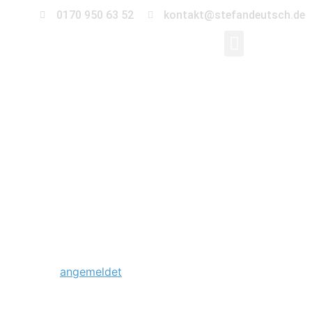
0170 950 63 52
kontakt@stefandeutsch.de
0018_Lesbische-
Hochzeit-
Magdeburg
Schreibe einen Kommentar
Du musst
angemeldet
sein, um einen Kommentar
abzugeben.