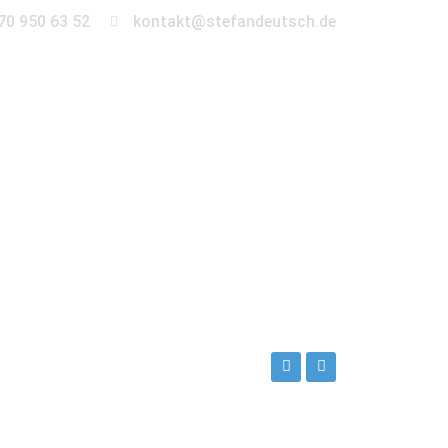
70 950 63 52
kontakt@stefandeutsch.de
en
360° Tour
Kontakt