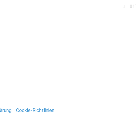
01
Business
Events
Immobilien
Fotobox miet
Hochzeit-Magdeburg
ntar
tar abzugeben.
ärung
/
Cookie-Richtlinien