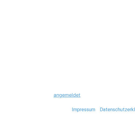
Hochzeit
0015_Lesbische-
Schreibe einen Komme
Du musst
angemeldet
sein, um einen Kommen
Stefan Deutsch |
Impressum
/
Datenschutzerkl