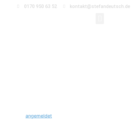
0170 950 63 52
kontakt@stefandeutsch.de
0014_Lesbische-
Hochzeit-
Magdeburg
Schreibe einen Kommentar
Du musst
angemeldet
sein, um einen Kommentar
abzugeben.