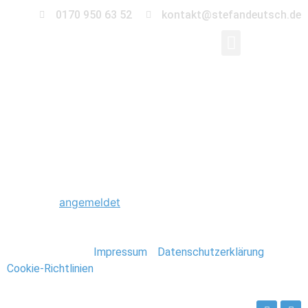
0170 950 63 52
kontakt@stefandeutsch.de
0022_Foto_Stefan_De
Schreibe einen Kommentar
Du musst
angemeldet
sein, um einen Kommentar
abzugeben.
Stefan Deutsch |
Impressum
/
Datenschutzerklärung
/
Cookie-Richtlinien