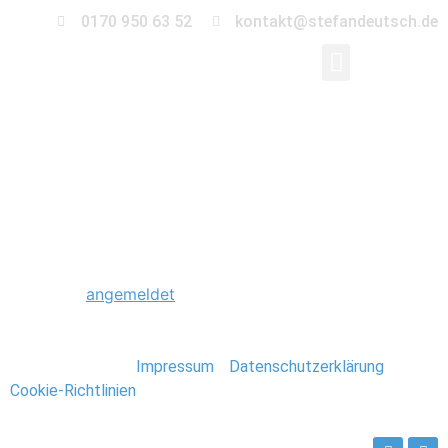
0170 950 63 52
kontakt@stefandeutsch.de
0043_Kreta_Griechen
Schreibe einen Kommentar
Du musst
angemeldet
sein, um einen Kommentar
abzugeben.
Stefan Deutsch |
Impressum
/
Datenschutzerklärung
/
Cookie-Richtlinien