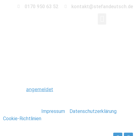
0170 950 63 52
kontakt@stefandeutsch.de
0037_Kreta_Griechenl
Schreibe einen Kommentar
Du musst
angemeldet
sein, um einen Kommentar
abzugeben.
Stefan Deutsch |
Impressum
/
Datenschutzerklärung
/
Cookie-Richtlinien