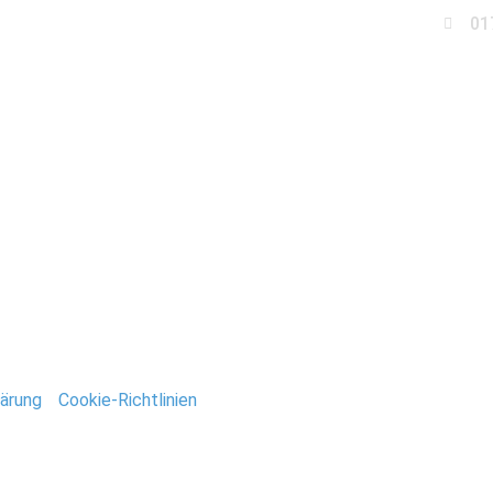
01
Business
Events
Immobilien
Fotobox miet
henland_Stefan_Deuts
ntar
tar abzugeben.
ärung
/
Cookie-Richtlinien