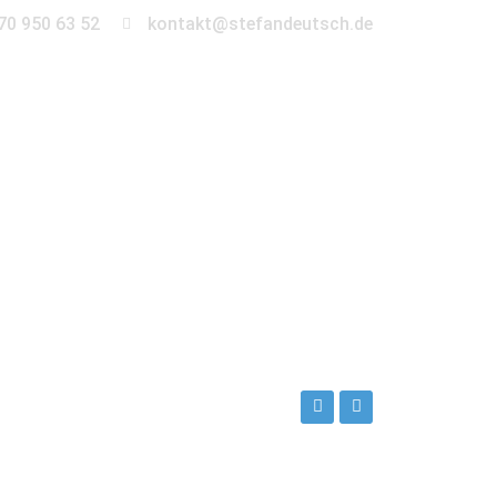
70 950 63 52
kontakt@stefandeutsch.de
en
360° Tour
Kontakt
ch