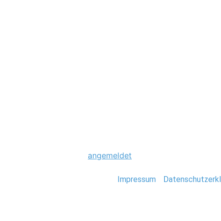
Hochzeit
0033_Kreta_Griec
Schreibe einen Komme
Du musst
angemeldet
sein, um einen Kommen
Stefan Deutsch |
Impressum
/
Datenschutzerkl