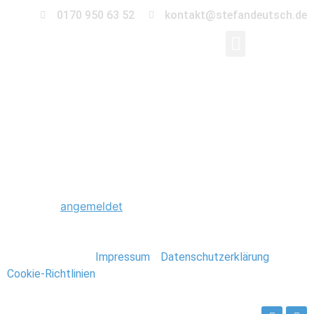
0170 950 63 52
kontakt@stefandeutsch.de
0029_Kreta_Griechen
Schreibe einen Kommentar
Du musst
angemeldet
sein, um einen Kommentar
abzugeben.
Stefan Deutsch |
Impressum
/
Datenschutzerklärung
/
Cookie-Richtlinien