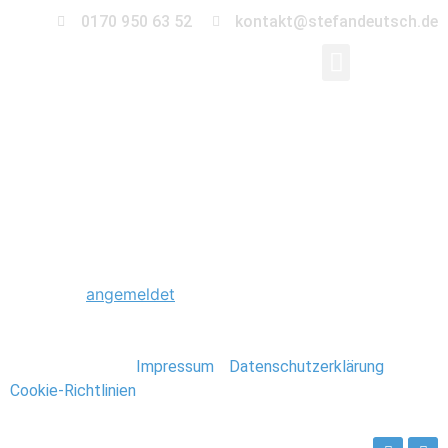
0170 950 63 52
kontakt@stefandeutsch.de
0027_Kreta_Griechenl
Schreibe einen Kommentar
Du musst
angemeldet
sein, um einen Kommentar
abzugeben.
Stefan Deutsch |
Impressum
/
Datenschutzerklärung
/
Cookie-Richtlinien