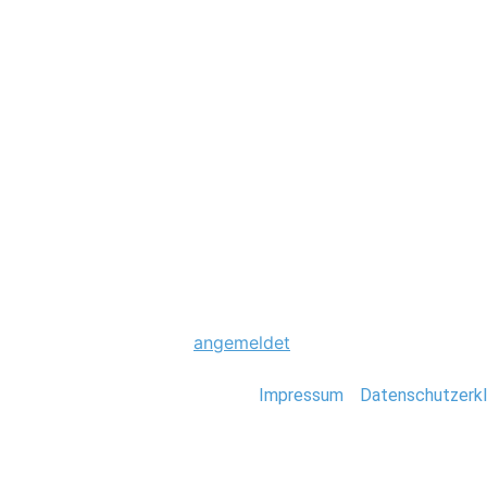
Hochzeit
0004_Kreta_Griec
Schreibe einen Komme
Du musst
angemeldet
sein, um einen Kommen
Stefan Deutsch |
Impressum
/
Datenschutzerkl