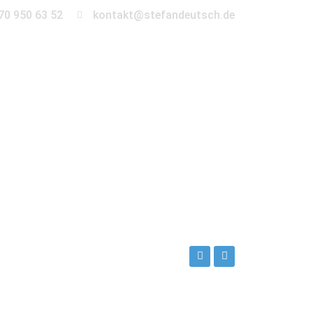
70 950 63 52
kontakt@stefandeutsch.de
en
360° Tour
Kontakt
ch