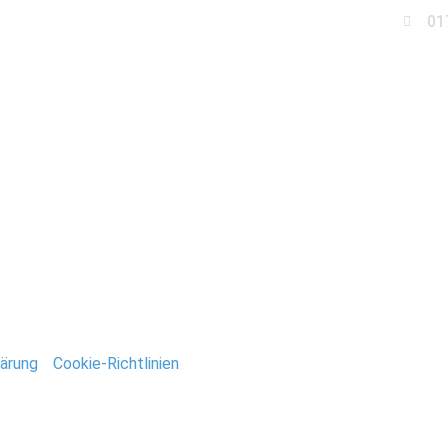
01
Business
Events
Immobilien
Fotobox miet
henland_Stefan_Deuts
ntar
tar abzugeben.
ärung
/
Cookie-Richtlinien