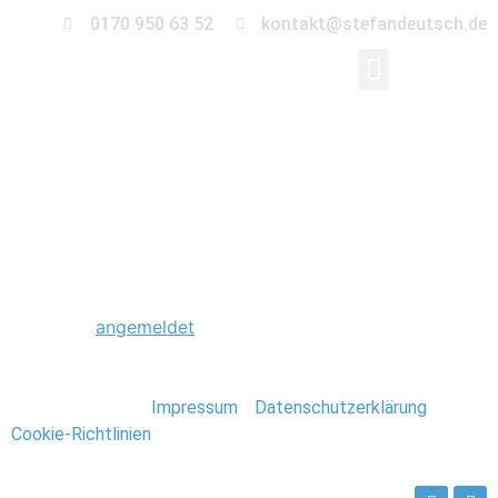
0170 950 63 52
kontakt@stefandeutsch.de
0001_Kreta_Griechenl
Schreibe einen Kommentar
Du musst
angemeldet
sein, um einen Kommentar
abzugeben.
Stefan Deutsch |
Impressum
/
Datenschutzerklärung
/
Cookie-Richtlinien