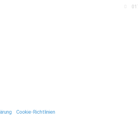
01
Business
Events
Immobilien
Fotobox miet
ntar
tar abzugeben.
ärung
/
Cookie-Richtlinien