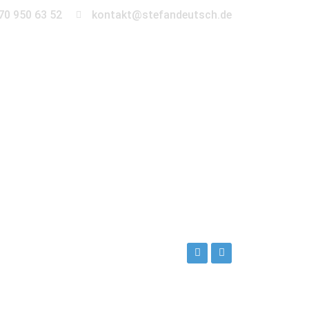
70 950 63 52
kontakt@stefandeutsch.de
en
360° Tour
Kontakt