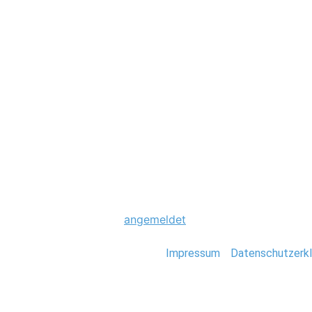
Hochzeit
9er-Maske
Schreibe einen Komme
Du musst
angemeldet
sein, um einen Kommen
Stefan Deutsch |
Impressum
/
Datenschutzerkl