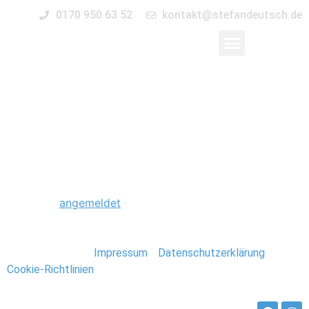
0170 950 63 52
kontakt@stefandeutsch.de
0802_small_Foto_Ste
Schreibe einen Kommentar
Du musst
angemeldet
sein, um einen Kommentar
abzugeben.
Stefan Deutsch |
Impressum
/
Datenschutzerklärung
/
Cookie-Richtlinien