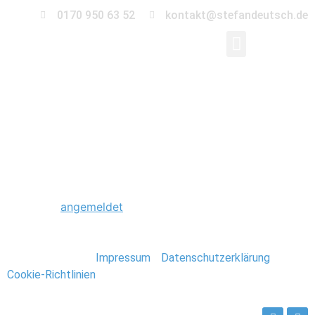
0170 950 63 52
kontakt@stefandeutsch.de
0405_Foto_Stefan_De
Schreibe einen Kommentar
Du musst
angemeldet
sein, um einen Kommentar
abzugeben.
Stefan Deutsch |
Impressum
/
Datenschutzerklärung
/
Cookie-Richtlinien