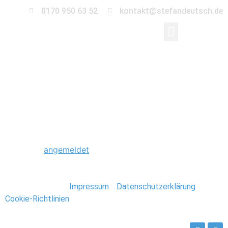
0170 950 63 52
kontakt@stefandeutsch.de
0264_Foto_Stefan_De
Schreibe einen Kommentar
Du musst
angemeldet
sein, um einen Kommentar
abzugeben.
Stefan Deutsch |
Impressum
/
Datenschutzerklärung
/
Cookie-Richtlinien