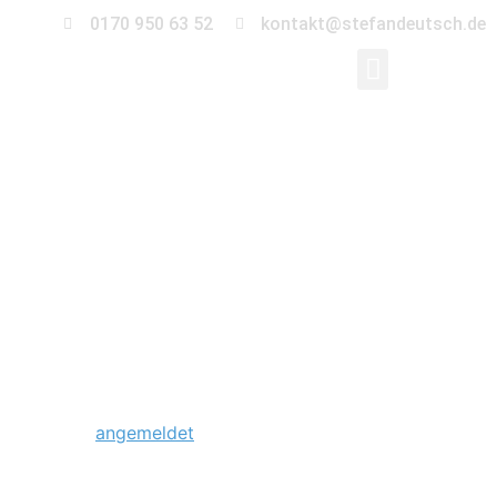
0170 950 63 52
kontakt@stefandeutsch.de
0019-trauung-
gewaechshaus-
magdeburg
Schreibe einen Kommentar
Du musst
angemeldet
sein, um einen Kommentar
abzugeben.