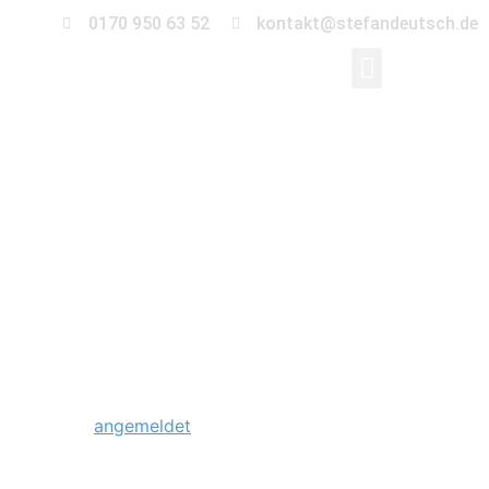
0170 950 63 52
kontakt@stefandeutsch.de
0015-trauung-
gewaechshaus-
magdeburg
Schreibe einen Kommentar
Du musst
angemeldet
sein, um einen Kommentar
abzugeben.