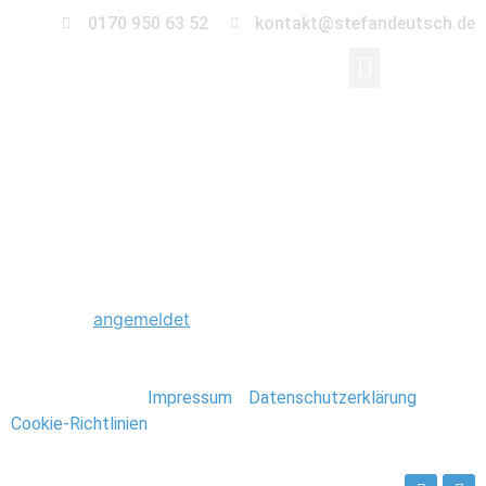
0170 950 63 52
kontakt@stefandeutsch.de
0041_Hochzeit_Stan
Schreibe einen Kommentar
Du musst
angemeldet
sein, um einen Kommentar
abzugeben.
Stefan Deutsch |
Impressum
/
Datenschutzerklärung
/
Cookie-Richtlinien