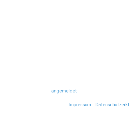
Hochzeit
0040_Hochzeit_S
Schreibe einen Komme
Du musst
angemeldet
sein, um einen Kommen
Stefan Deutsch |
Impressum
/
Datenschutzerkl