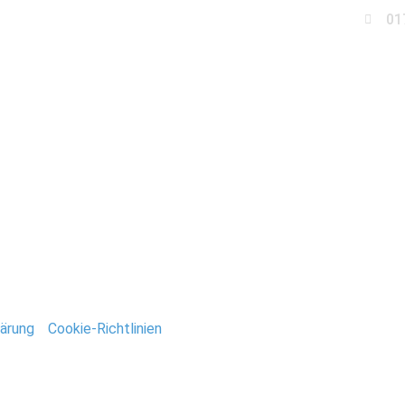
01
Business
Events
Immobilien
Fotobox miet
tandesamt_Potsdam
ntar
tar abzugeben.
ärung
/
Cookie-Richtlinien