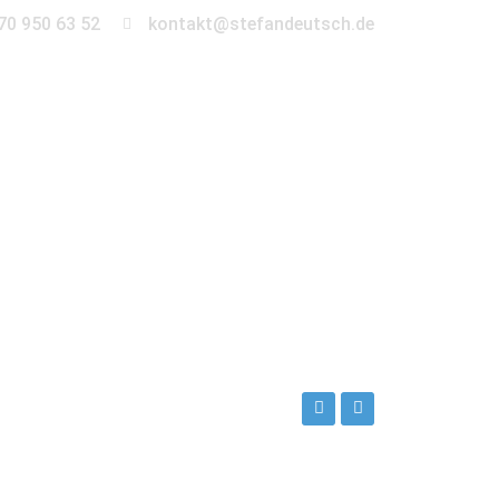
70 950 63 52
kontakt@stefandeutsch.de
en
360° Tour
Kontakt