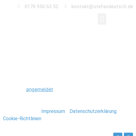
0170 950 63 52
kontakt@stefandeutsch.de
0033_Hochzeit_Stan
Schreibe einen Kommentar
Du musst
angemeldet
sein, um einen Kommentar
abzugeben.
Stefan Deutsch |
Impressum
/
Datenschutzerklärung
/
Cookie-Richtlinien