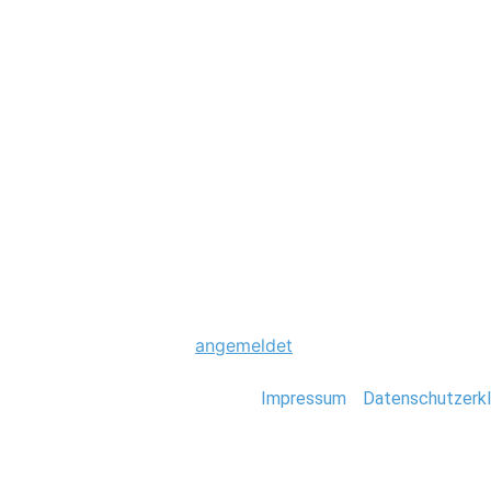
Hochzeit
0031_Hochzeit_S
Schreibe einen Komme
Du musst
angemeldet
sein, um einen Kommen
Stefan Deutsch |
Impressum
/
Datenschutzerkl