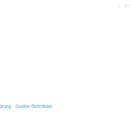
01
Business
Events
Immobilien
Fotobox miet
tandesamt_Potsdam
ntar
tar abzugeben.
ärung
/
Cookie-Richtlinien