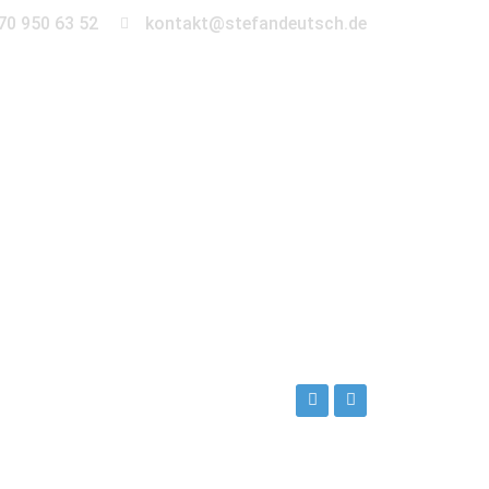
70 950 63 52
kontakt@stefandeutsch.de
en
360° Tour
Kontakt