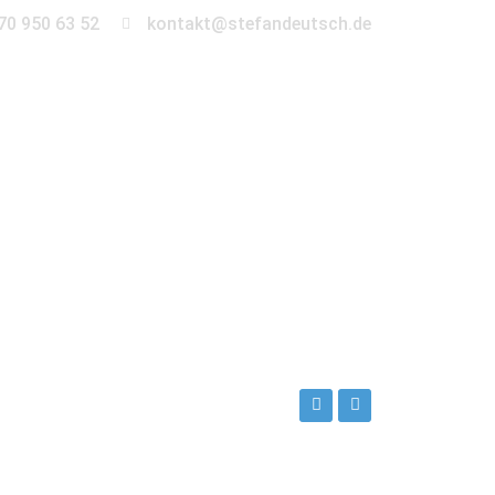
70 950 63 52
kontakt@stefandeutsch.de
en
360° Tour
Kontakt