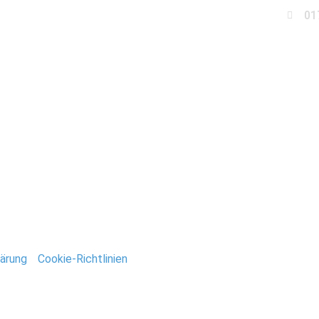
01
Business
Events
Immobilien
Fotobox miet
tandesamt_Potsdam
ntar
tar abzugeben.
ärung
/
Cookie-Richtlinien