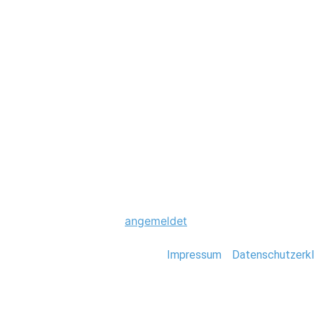
Hochzeit
0015_Hochzeit_S
Schreibe einen Komme
Du musst
angemeldet
sein, um einen Kommen
Stefan Deutsch |
Impressum
/
Datenschutzerkl