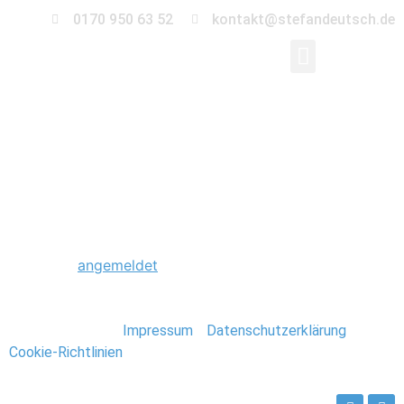
0170 950 63 52
kontakt@stefandeutsch.de
0014_Hochzeit_Stan
Schreibe einen Kommentar
Du musst
angemeldet
sein, um einen Kommentar
abzugeben.
Stefan Deutsch |
Impressum
/
Datenschutzerklärung
/
Cookie-Richtlinien