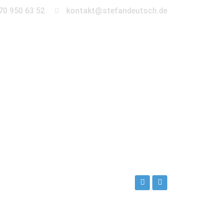
70 950 63 52
kontakt@stefandeutsch.de
en
360° Tour
Kontakt