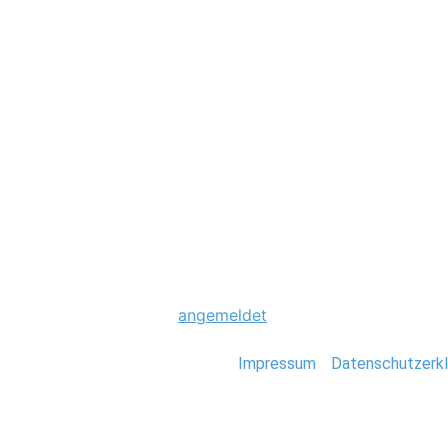
Hochzeit
0013_Hochzeit_S
Schreibe einen Komme
Du musst
angemeldet
sein, um einen Kommen
Stefan Deutsch |
Impressum
/
Datenschutzerkl