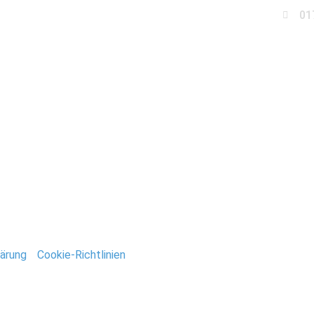
01
Business
Events
Immobilien
Fotobox miet
tandesamt_Potsdam
ntar
tar abzugeben.
ärung
/
Cookie-Richtlinien