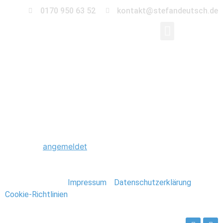
0170 950 63 52
kontakt@stefandeutsch.de
0005_Hochzeit_Stan
Schreibe einen Kommentar
Du musst
angemeldet
sein, um einen Kommentar
abzugeben.
Stefan Deutsch |
Impressum
/
Datenschutzerklärung
/
Cookie-Richtlinien