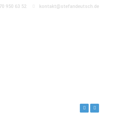
70 950 63 52
kontakt@stefandeutsch.de
en
360° Tour
Kontakt