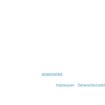
Hochzeit
0002_Hochzeit_S
Schreibe einen Komme
Du musst
angemeldet
sein, um einen Kommen
Stefan Deutsch |
Impressum
/
Datenschutzerkl