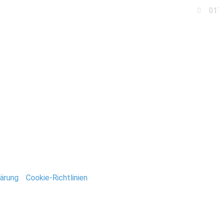
01
Business
Events
Immobilien
Fotobox miet
tandesamt_Potsdam
ntar
tar abzugeben.
ärung
/
Cookie-Richtlinien