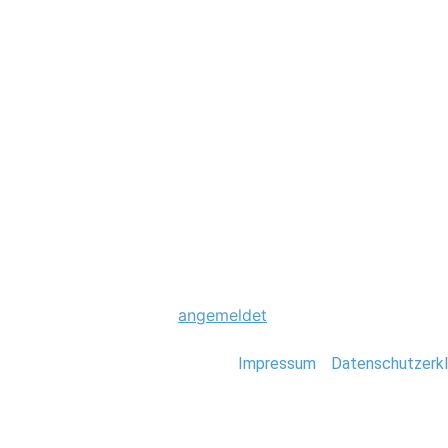
Hochzeit
0038_hochzeit-st
Schreibe einen Komme
Du musst
angemeldet
sein, um einen Kommen
Stefan Deutsch |
Impressum
/
Datenschutzerkl