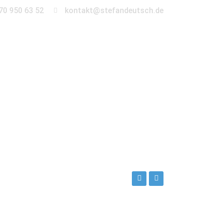
70 950 63 52
kontakt@stefandeutsch.de
en
360° Tour
Kontakt
rg-wilmersdorf