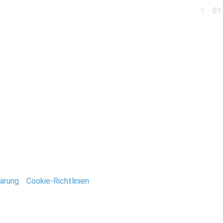
01
Business
Events
Immobilien
Fotobox miet
andesamt-charlottenbu
ntar
tar abzugeben.
ärung
/
Cookie-Richtlinien