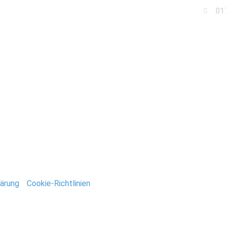
01
Business
Events
Immobilien
Fotobox miet
andesamt-charlottenbu
ntar
tar abzugeben.
ärung
/
Cookie-Richtlinien