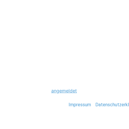
Hochzeit
0005_hochzeit-st
Schreibe einen Komme
Du musst
angemeldet
sein, um einen Kommen
Stefan Deutsch |
Impressum
/
Datenschutzerkl