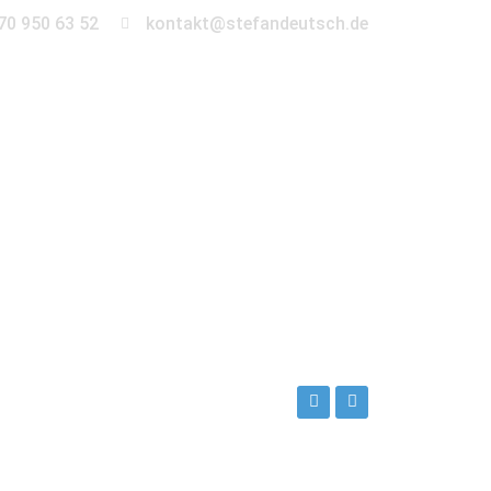
70 950 63 52
kontakt@stefandeutsch.de
en
360° Tour
Kontakt
rg-wilmersdorf