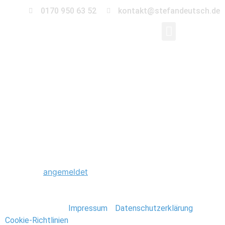
0170 950 63 52
kontakt@stefandeutsch.de
0074_Hochzeit_St_Jac
Kirche-Berlin
Schreibe einen Kommentar
Du musst
angemeldet
sein, um einen Kommentar
abzugeben.
Stefan Deutsch |
Impressum
/
Datenschutzerklärung
/
Cookie-Richtlinien