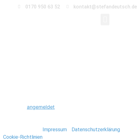
0170 950 63 52
kontakt@stefandeutsch.de
0068_Hochzeit_St_Ja
Kirche-Berlin
Schreibe einen Kommentar
Du musst
angemeldet
sein, um einen Kommentar
abzugeben.
Stefan Deutsch |
Impressum
/
Datenschutzerklärung
/
Cookie-Richtlinien